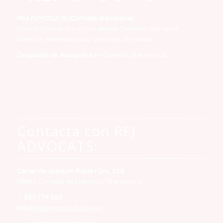
REJ ADVOCATS (Cornellà. Barcelona):
Derecho Fiscal. Derecho Laboral. Derecho Mercantil.
Derecho Administrativo. Derecho de Familia.
Despacho de Abogados
en Cornellà (Barcelona).
Contacta con REJ
ADVOCATS:
Carrer de Joaquim Rubió i Ors, 210
08940 Cornellà de Llobregat (Barcelona)
T.
933 774 503
info
@gabinetejuridicorej.eu