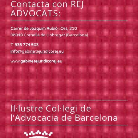
Contacta con REJ
ADVOCATS:
Carrer de Joaquim Rubió i Ors, 210
08940 Cornellà de Llobregat (Barcelona)
T.
933 774 503
info
@gabinetejuridicorej.eu
www.
gabinetejuridicorej.eu
Il·lustre Col·legi de
l’Advocacia de Barcelona