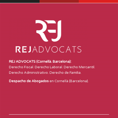
REJ ADVOCATS (Cornellà. Barcelona):
Derecho Fiscal. Derecho Laboral. Derecho Mercantil.
Derecho Administrativo. Derecho de Familia.
Despacho de Abogados
en Cornellà (Barcelona).